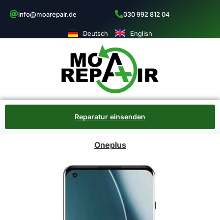
info@moarepair.de
030 992 812 04
Deutsch
English
Reparatur einsenden
Oneplus