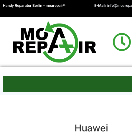
Handy Reparatur Berlin – moarepair®
E-Mail:
info@moarepa
Huawei