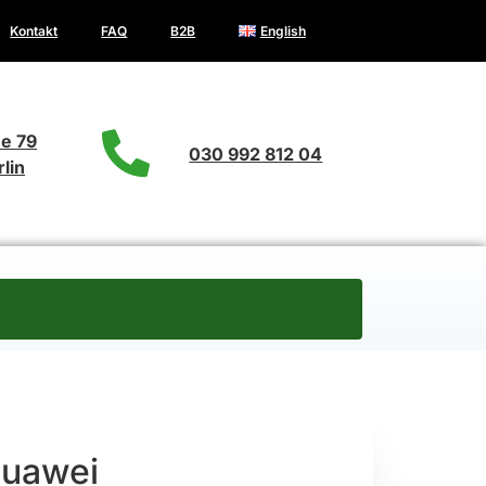
Kontakt
FAQ
B2B
English
e 79
030 992 812 04
lin
uawei