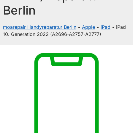
Berlin
moarepair Handyreparatur Berlin
•
Apple
•
iPad
•
iPad
10. Generation 2022 (A2696-A2757-A2777)