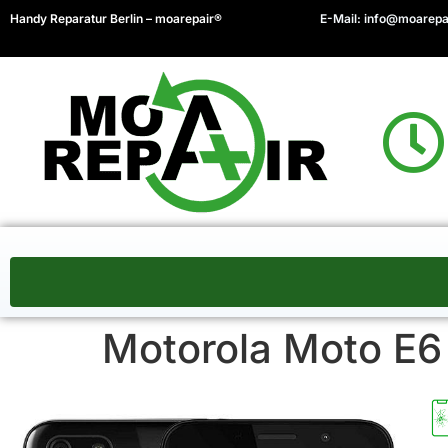
Handy Reparatur Berlin – moarepair®
E-Mail:
info@moarepa
Motorola Moto E6