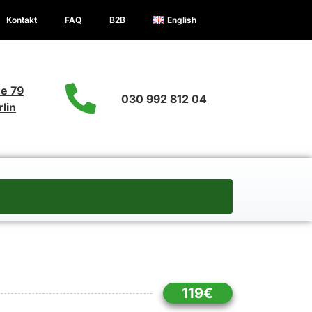
Kontakt
FAQ
B2B
English
e 79
030 992 812 04
lin
119€