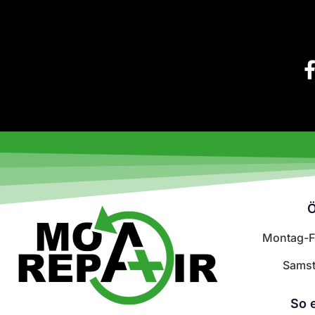
Ö
Montag-Fr
Samst
So 