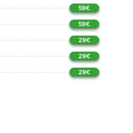
59€
59€
29€
29€
29€