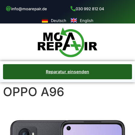
info@moarepair.de
030 992 812 04
Deutsch
English
Reparatur einsenden
OPPO A96