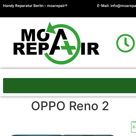
Handy Reparatur Berlin – moarepair®
E-Mail:
info@moarepa
OPPO Reno 2