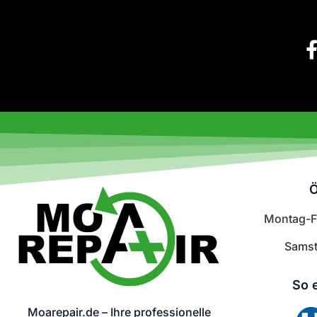
Ö
Montag-Fr
Samst
So 
Moarepair.de – Ihre professionelle