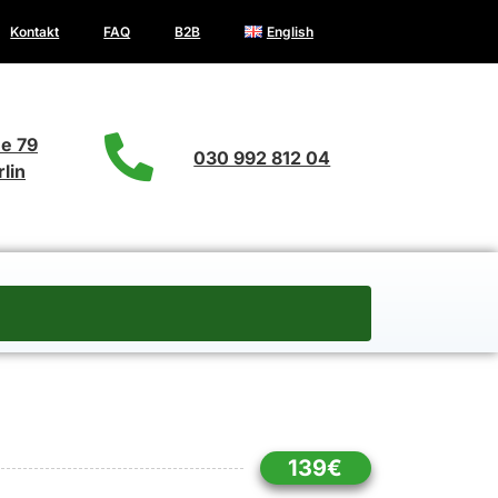
Kontakt
FAQ
B2B
English
e 79
030 992 812 04
lin
139€