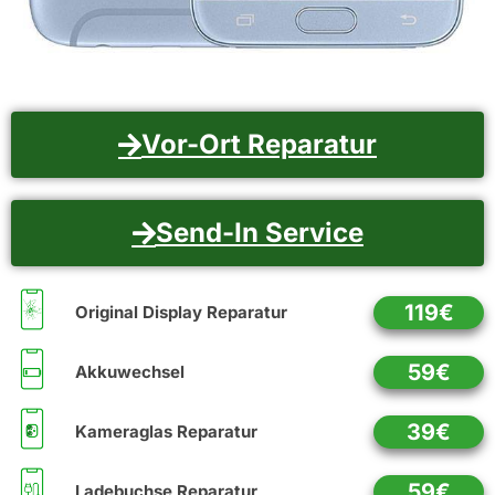
Vor-Ort Reparatur
Send-In Service
119€
Original Display Reparatur
59€
Akkuwechsel
39€
Kameraglas Reparatur
59€
Ladebuchse Reparatur