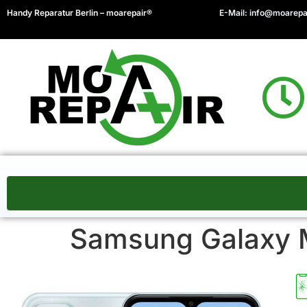
Handy Reparatur Berlin – moarepair®
E-Mail:
info@moarepa
Samsung Galaxy 