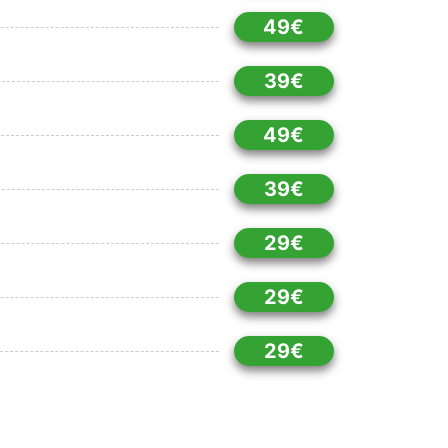
49€
39€
49€
39€
29€
29€
29€