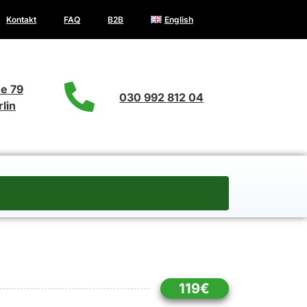
Kontakt
FAQ
B2B
English
e 79
030 992 812 04
lin
119€