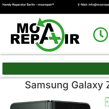
Handy Reparatur Berlin – moarepair®
E-Mail:
info@moarepa
Samsung Galaxy Z