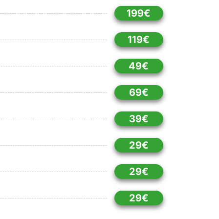
199€
119€
49€
69€
39€
29€
29€
29€