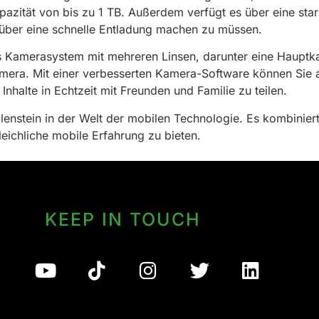
azität von bis zu 1 TB. Außerdem verfügt es über eine star
über eine schnelle Entladung machen zu müssen.
hes Kamerasystem mit mehreren Linsen, darunter eine Hauptk
kamera. Mit einer verbesserten Kamera-Software können Si
halte in Echtzeit mit Freunden und Familie zu teilen.
enstein in der Welt der mobilen Technologie. Es kombiniert
eichliche mobile Erfahrung zu bieten.
KEEP IN TOUCH