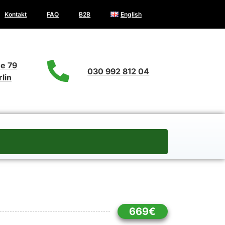
Kontakt
FAQ
B2B
English
e 79
030 992 812 04
lin
669€