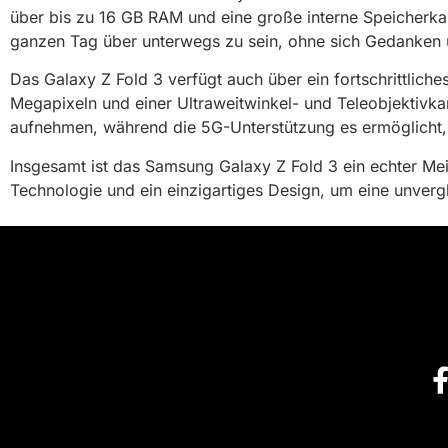
über bis zu 16 GB RAM und eine große interne Speicherkap
ganzen Tag über unterwegs zu sein, ohne sich Gedanken 
Das Galaxy Z Fold 3 verfügt auch über ein fortschrittlic
Megapixeln und einer Ultraweitwinkel- und Teleobjektiv
aufnehmen, während die 5G-Unterstützung es ermöglicht, In
Insgesamt ist das Samsung Galaxy Z Fold 3 ein echter Meil
Technologie und ein einzigartiges Design, um eine unvergl