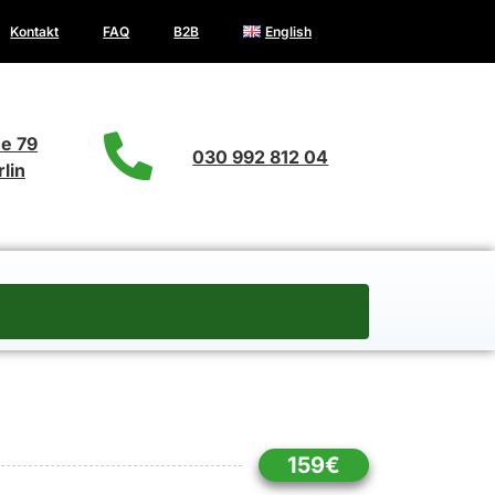
Kontakt
FAQ
B2B
English
e 79
030 992 812 04
lin
159€