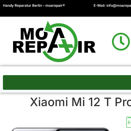
Handy Reparatur Berlin – moarepair®
E-Mail:
info@moarepa
Xiaomi Mi 12 T Pr