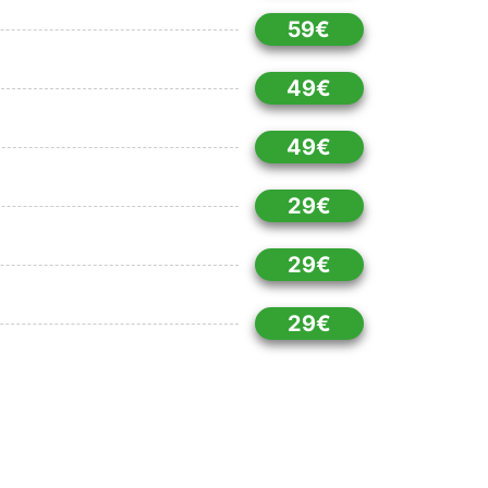
59€
49€
49€
29€
29€
29€